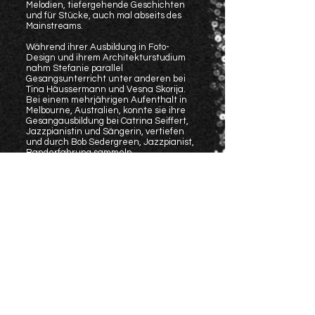
Melodien, tiefergehende Geschichten
und für Stücke, auch mal abseits des
Mainstreams.
Während ihrer Ausbildung in Foto-
Design und ihrem Architekturstudium
nahm Stefanie parallel
Gesangsunterricht unter anderen bei
Tina Häussermann und Vesna Skorija.
Bei einem mehrjährigen Aufenthalt in
Melbourne, Australien, konnte sie ihre
Gesangausbildung bei Catrina Seiffert,
Jazzpianistin und Sängerin, vertiefen
und durch Bob Sedergreen, Jazzpianist,
Banderfahrung sammeln.
Er prägte Stefanies Vorliebe für
bestimmte Komponisten und
Interpretinnen, die sich heute noch in
ihrem Repertoire widerspiegeln. Zurück
in Stuttgart entstanden verschiedene
Duo und Band Projekte und
insbesondere die Weiterbildung ihrer
Stimme bei Fola Dada gaben ihr wichtige
Impulse zur Entwicklung ihrer
Eigenständigkeit.
Und diese lebt sie
auch - s
eit einigen Jahren liegt der
Fokus der Stuttgarter Jazzsängerin auf
der Musik.
Das Repertoire reicht von Broadway