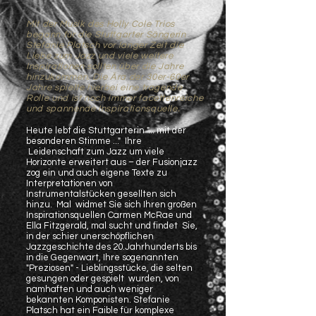
Mit der Musik des Holly Cole Trios
begann für die Stuttgarter Sängerin
Stefanie Platsch vor langer Zeit die
Liebe zum Jazz und viele weitere
Inspirationen sollten über die Jahre
hinzukommen. Die Ära der 30er-60er
Jahre spielte hierbei eine tragende
Rolle und ist noch immer facettenreiche
und spannende Inspirationsquelle.
Heute lebt die Stuttgarterin "... mit der
besonderen Stimme ..." Ihre
Leidenschaft zum Jazz um viele
Horizonte erweitert aus – der Fusionjazz
zog ein und auch eigene Texte zu
Interpretationen von
Instrumentalstücken gesellten sich
hinzu. Mal widmet Sie sich Ihren großen
Inspirationsquellen Carmen McRae und
Ella Fitzgerald, mal sucht und findet Sie,
in der schier unerschöpflichen
Jazzgeschichte des 20.Jahrhunderts bis
in die Gegenwart, Ihre sogenannten
"Preziosen" - Lieblingsstücke, die selten
gesungen oder gespielt wurden, von
namhaften und auch weniger
bekannten Komponisten. Stefanie
Platsch hat ein Faible für komplexe